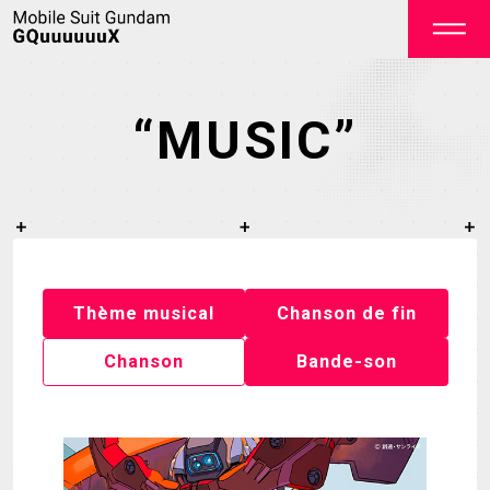
“MUSIC”
OFFICIAL
Thème musical
Chanson de fin
Chanson
Bande-son
TOP
NEWS
STREAMING
STAFF&CAST
STORY
CHARACTER