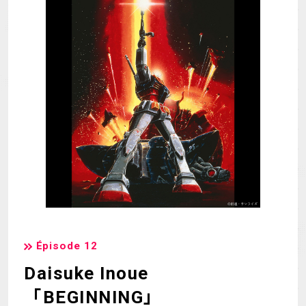
Épisode 12
Daisuke Inoue
「BEGINNING」