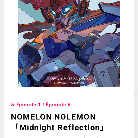
MECHA
GOODS
GALLERY
MUSIC
THEATER
LANGUAGE
Épisode 1 / Épisode 6
NOMELON NOLEMON
「Midnight Reflection」