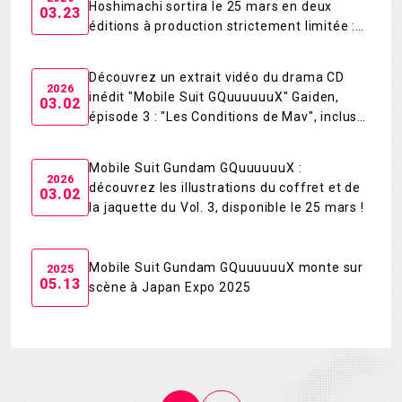
Hoshimachi sortira le 25 mars en deux
03.23
éditions à production strictement limitée :
l'Édition Gunpla et l'Édition CONCH !
Découvrez un extrait vidéo du drama CD
2026
inédit "Mobile Suit GQuuuuuuX" Gaiden,
03.02
épisode 3 : "Les Conditions de Mav", inclus
dans le "Blu-ray & Discless Package Vol.3" !
Mobile Suit Gundam GQuuuuuuX :
2026
découvrez les illustrations du coffret et de
03.02
la jaquette du Vol. 3, disponible le 25 mars !
Mobile Suit Gundam GQuuuuuuX monte sur
2025
05.13
scène à Japan Expo 2025