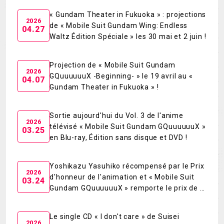
« Gundam Theater in Fukuoka » : projections
MECHA
GOODS
2026
de « Mobile Suit Gundam Wing: Endless
04.27
Waltz Édition Spéciale » les 30 mai et 2 juin !
GALLERY
MUSIC
THEATER
Projection de « Mobile Suit Gundam
2026
GQuuuuuuX -Beginning- » le 19 avril au «
04.07
Gundam Theater in Fukuoka » !
LANGUAGE
Sortie aujourd'hui du Vol. 3 de l'anime
2026
télévisé « Mobile Suit Gundam GQuuuuuuX »
03.25
en Blu-ray, Édition sans disque et DVD !
Yoshikazu Yasuhiko récompensé par le Prix
2026
d'honneur de l'animation et « Mobile Suit
03.24
Gundam GQuuuuuuX » remporte le prix de la
Série TV de l'année ! Reportage photo de la
cérémonie du « Tokyo Anime Award Festival
Le single CD « I don't care » de Suisei
2026 »
2026