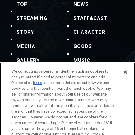
TOP
NEWS
STREAMING
STAFF&CAST
STORY
CHARACTER
MECHA
GOODS
GALLERY
MUSIC
We collect unique personal identifier such as cookies to
THEATER
analyze our traffic and to personalize content and ads.
Please click
here
to see more details about how we use
cookies and the retention period of each cookie. We may
sell or share information about your use of our website
to/with our analytics and advertising partners, who may
combine it with other information that you have provided to
La redistribution du contenu et des images est
them or that they have collected from your use of their
interdite. Pour tout demande, veuillez vous référer à
services. However, we do not set and use cookies for our
ces coordonnées.
users under 16 years of age. Please click "I am under 16" if
Informations sur le titre
you are under the age of 16 or to reject all cookies. To
Informations sur l'entreprise
customize your cookie settings, please click "Cookie