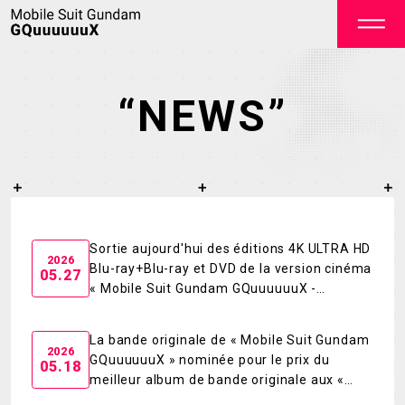
“NEWS”
OFFICIAL
Sortie aujourd'hui des éditions 4K ULTRA HD
2026
Blu-ray+Blu-ray et DVD de la version cinéma
05.27
« Mobile Suit Gundam GQuuuuuuX -
TOP
NEWS
Beginning- » !
La bande originale de « Mobile Suit Gundam
STREAMING
STAFF&CAST
2026
GQuuuuuuX » nominée pour le prix du
05.18
meilleur album de bande originale aux «
STORY
CHARACTER
MUSIC AWARDS JAPAN 2026 » !